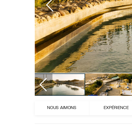
Item
1
of
27
Item
1
NOUS AIMONS
EXPÉRIENCE
of
27