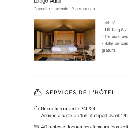
Lodge Atlas
Capacité maximale : 2 personnes
-
44 m²
-
1 lit King Si
-
Terrasse ave
-
Salle de bai
gratuits
SERVICES DE L'HÔTEL
Réception ouverte 24h/24
Arrivée à partir de 15h et départ avant 12h
40 tentes et lodges non-fumeurs (possibili