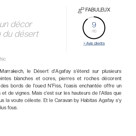
FABULEUX
 un décor
9
u du désert
/10
> Avis clients
hic
arrakech, le Désert d’Agafay s’étend sur plusieurs
intes blanches et ocres, pierres et roches décorent
des bords de l’oued N’Fiss, l’oasis enchantée offre un
s et de vignes. Mais c’est sur les hauteurs de l’Atlas que
ous la voute céleste. Et le Caravan by Habitas Agafay s’y
lus fous.