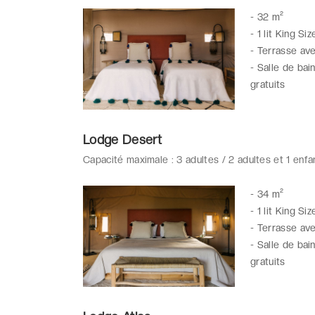
-
32 m²
-
1 lit King Siz
-
Terrasse avec
-
Salle de bai
gratuits
Lodge Desert
Capacité maximale : 3 adultes / 2 adultes et 1 enfa
-
34 m²
-
1 lit King Siz
-
Terrasse ave
-
Salle de bai
gratuits