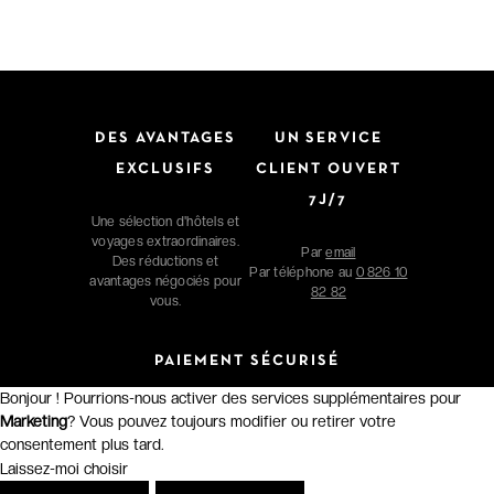
DES AVANTAGES
UN SERVICE
EXCLUSIFS
CLIENT OUVERT
7J/7
Une sélection d'hôtels et
voyages extraordinaires.
Par
email
Des réductions et
Par téléphone au
0 826 10
avantages négociés pour
82 82
vous.
PAIEMENT SÉCURISÉ
Bonjour ! Pourrions-nous activer des services supplémentaires pour
Marketing
? Vous pouvez toujours modifier ou retirer votre
consentement plus tard.
Laissez-moi choisir